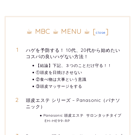
☕︎ MBC ☕︎ MENU ☕︎
[
]
close
ハゲを予防する！ 10代、20代から始めたい
コスパの良いハゲない方法！
【結論】下記、３つのことだけ守る！！
①頭皮を日焼けさせない
②食べ物は大事という意識
③頭皮マッサージをする
頭皮エステ シリーズ – Panasonic（パナソ
ニック）
Panasonic 頭皮エステ サロンタッチタイプ
EH–HE99-RP