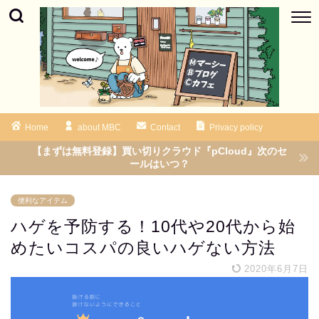
Home
about MBC
Contact
Privacy policy
【まずは無料登録】買い切りクラウド『pCloud』次のセ
ールはいつ？
便利なアイテム
ハゲを予防する！10代や20代から始
めたいコスパの良いハゲない方法
2020年6月7日