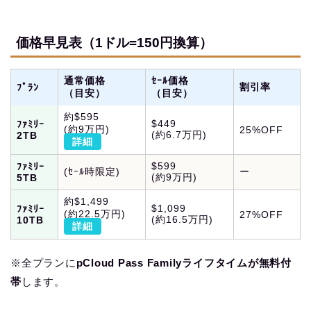
価格早見表（1ドル=150円換算）
通常価格
ｾｰﾙ価格
割引率
ﾌﾟﾗﾝ
（目安）
（目安）
約$595
$449
ﾌｧﾐﾘｰ
(約9万円)
25%OFF
(約6.7万円)
2TB
詳細
$599
ﾌｧﾐﾘｰ
(ｾｰﾙ時限定)
ー
(約9万円)
5TB
約$1,499
$1,099
ﾌｧﾐﾘｰ
(約22.5万円)
27%OFF
(約16.5万円)
10TB
詳細
※全プランに
pCloud Pass Familyライフタイムが無料付
帯
します。