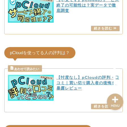
コーヒーが好き
終了の可能性は？実データで徹
底調査
MBC雑記ノート
便利なアイテム
書評と画評
pCloudを使ってる人の評判は？
Contact
【忖度なし】pCloudの評判・口
コミ｜買い切り購入者の後悔を
暴露レビュー
MENU