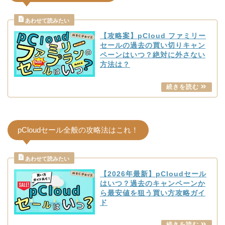
【攻略案】pCloud ファミリー
セールの過去の買い切りキャン
ペーンはいつ？絶対に外さない
方法は？
pCloudセール全般の攻略法はこれ！
【2026年最新】pCloudセール
はいつ？過去のキャンペーンか
ら最安値を狙う買い方攻略ガイ
ド