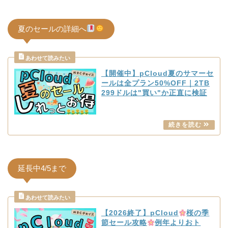
夏のセールの詳細へ
【開催中】pCloud夏のサマーセ
ールは全プラン50%OFF｜2TB
299ドルは"買い"か正直に検証
延長中4/5まで
【2026終了】pCloud
桜の季
節セール攻略
例年よりおト