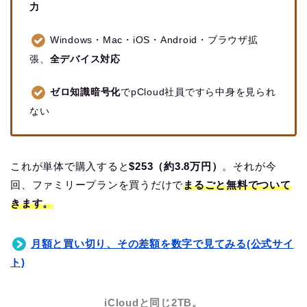
力
Windows・Mac・iOS・Android・ブラウザ拡
張、
全デバイス対応
ゼロ知識暗号化
でpCloud社員ですら中身を見られ
ない
これが単体で購入すると
$253（約3.8万円）
。それが今
回、ファミリープランを買うだけで
まるごと無料でついて
きます。
月額と買い切り、その差額を数字で見てみる(公式サイ
ト)
iCloudと同じ2TB。