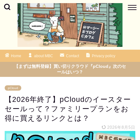
Home
about MBC
Contact
Privacy policy
【まずは無料登録】買い切りクラウド『pCloud』次のセ
ールはいつ？
pCloud
【2026年終了】pCloudのイースター
セールって？ファミリープランをお
得に買えるリンクとは？
2026年8月5日