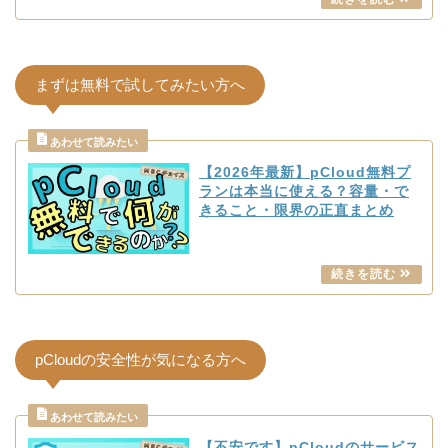
まずは無料で試してみたい方へ
【2026年最新】pCloud無料プ
ランは本当に使える？容量・で
きること・限界の正直まとめ
pCloudの安全性が気になる方へ
Home
【不安です】pCloudのサービス