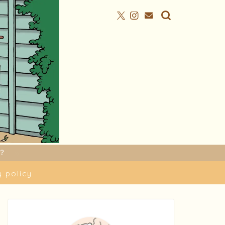
？
y policy