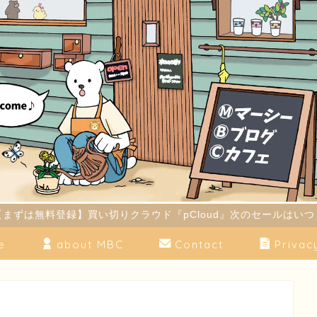
【まずは無料登録】買い切りクラウド『pCloud』次のセールはいつ
e
about MBC
Contact
Privac