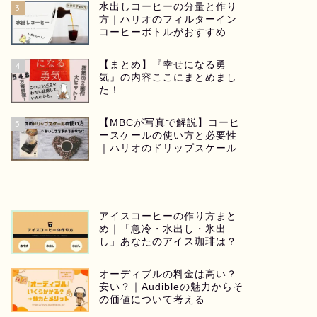
水出しコーヒーの分量と作り
3
方｜ハリオのフィルターイン
コーヒーボトルがおすすめ
【まとめ】『幸せになる勇
4
気』の内容ここにまとめまし
た！
【MBCが写真で解説】コーヒ
5
ースケールの使い方と必要性
｜ハリオのドリップスケール
アイスコーヒーの作り方まと
め｜「急冷・水出し・氷出
し」あなたのアイス珈琲は？
オーディブルの料金は高い？
安い？｜Audibleの魅力からそ
の価値について考える