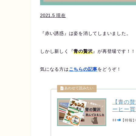
2021.5 現在
『赤い誘惑』は姿を消してしまいました。
しかし新しく『
青の贅沢
』が再登場です！！
気になる方は
こちらの記事
をどうぞ！
【青の贅
ーヒー買
ꉂꉂ
【特報】