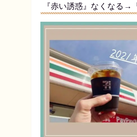
『赤い誘惑』なくなる→