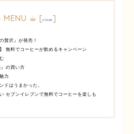
︎ MENU ☕︎
[
]
close
の贅沢』が発売！
】 無料でコーヒーが飲めるキャンペーン
む
惑』の買い方
魅力
ンドはうまかった。
い セブンイレブンで無料でコーヒーを楽しも